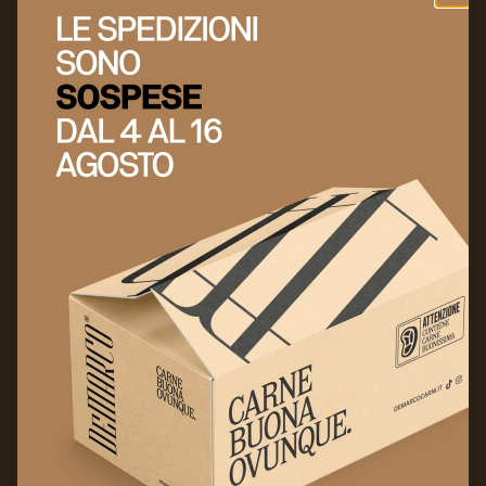
Menù
Link Utili
Seguici anche su:
Facebook
Instagram
TikTok
Modalità di pagamento
© 2026,
- Gold Beef S.R.L. - P. IVA: 15203151004 - Via Nunziale
DeMarcoCarni