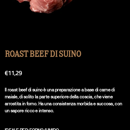
ROAST BEEF DI SUINO
Prezzo regolare
€11,29
Il roast beef di suino è una preparazione a base di carne di
maiale, di solito la parte superiore della coscia, che viene
arrostita in forno. Ha una consistenza morbida e succosa, con
un sapore ricco e intenso.