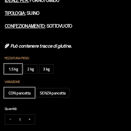
IDEALE PER:
FORNO/UMIDO
TIPOLOGIA:
SUINO
CONFEZIONAMENTO:
SOTTOVUOTO
🌾
Può contenere tracce di glutine.
PEZZATURA/PESO:
1.5 kg
2 kg
3 kg
VARIAZIONE
CON pancetta
SENZA pancetta
Quantità
Diminuire la quantità per ROAST BEEF DI SUINO
Aumenta la quantità per ROAST BEEF DI SUINO